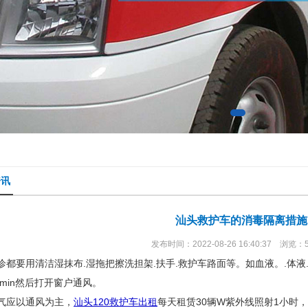
资讯
汕头救护车的消毒隔离措施
发布时间：2022-08-26 16:40:37 浏览：
出诊都要用清洁湿抹布.湿拖把擦洗担架.扶手.救护车路面等。如血液。.体
min然后打开窗户通风。
空气应以通风为主，
汕头120救护车出租
每天租赁30辆W紫外线照射1小时