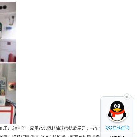
QQ在线咨询
。.血压计.袖带等，应用75%酒精棉球擦拭后展开，与车内物
拭消毒，除额仪电ji板用75%乙醇擦拭。救护车每周清洗消毒