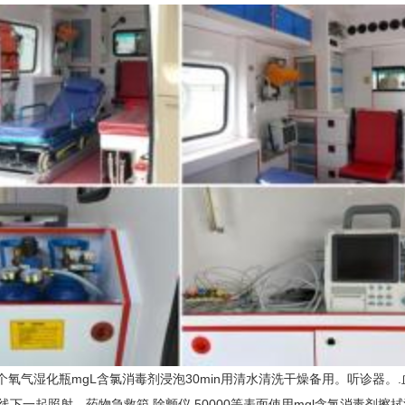
00个氧气湿化瓶mgL含氯消毒剂浸泡30min用清水清洗干燥备用。听诊器
下一起照射。药物急救箱.除颤仪.50000等表面使用mgl含氯消毒剂擦