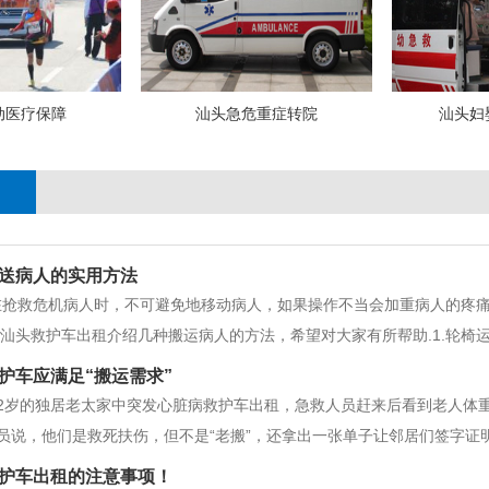
动医疗保障
汕头急危重症转院
汕头妇
送病人的实用方法
在抢救危机病人时，不可避免地移动病人，如果操作不当会加重病人的疼
面汕头救护车出租介绍几种搬运病人的方法，希望对大家有所帮助.1.轮
靠，不要向前倾或下轮椅；随时观察病人的病情。下坡时要减速，以免病人
护车应满足“搬运需求”
下肢顺序向平车移动，头部躺
2岁的独居老太家中突发心脏病救护车出租，急救人员赶来后看到老人体重
员说，他们是救死扶伤，但不是“老搬”，还拿出一张单子让邻居们签字证
在警察协助下将老人送至医院。广州市跨省救护车转院这件事公说公有理
护车出租的注意事项！