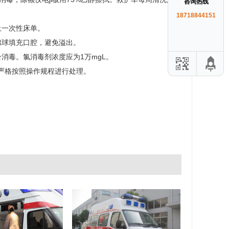
咨询热线
18718844151
上一次性床单。
棉球填充口腔，避免溢出。
消毒。氯消毒剂浓度应为1万mgL。
严格按照操作规程进行处理。