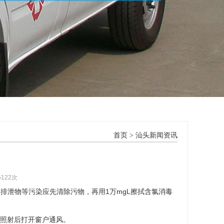
首页
>
汕头新闻资讯
5122次
液.排泄物等污染应先清除污物，再用1万mgL擦拭含氯消毒
，照射后打开窗户通风。