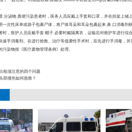
。
血渍.分泌物.粪便污染患者时，医务人员应戴上手套和口罩，并在担架上铺
，用一次性床单或袋子包裹尸体，将尸体耳朵和耳朵包裹起来.鼻.口消毒剂
患者时，医护人员应戴手套.帽子.必要时戴隔离衣，运输后对救护车进行综合
备快速手消毒剂。在进行抢救、治疗等侵袭性手术时，应先进行手消毒，并
生的污染物按《医疗废物管理条例》处理。
出租须注意的四个问题
头部撞伤如何急救？