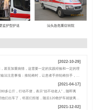
婴监护型护送
汕头急危重症转院
[2022-10-29]
痛，甚至加重病情，这需要一定的实践经验和一定的理
椅运输法注意事项：推轮椅时，让患者手持轮椅扶手，身
感到不适或发生意外。2.平车运输法注：按上半
[2021-04-17]
80多公斤，行动不便，表示“抬不动老人”，随即离
明他们出车了，邻居们拒签，随后120救护车就驶离了
，婆说婆有理，引起网友不少争议。对于病人家属而
[2021-12-02]