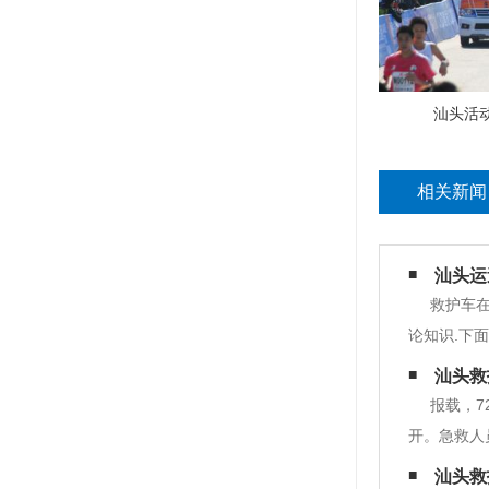
汕头活
相关新闻
汕头运
救护车
论知识.下
体尽量向后
汕头救
身、臀部、
报载，7
开。急救人
小区。还是
汕头救